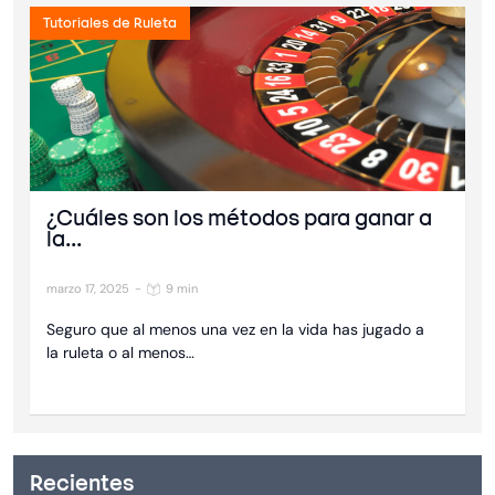
Tutoriales de Ruleta
¿Cuáles son los métodos para ganar a
la...
marzo 17, 2025
-
9 min
Seguro que al menos una vez en la vida has jugado a
la ruleta o al menos…
Recientes