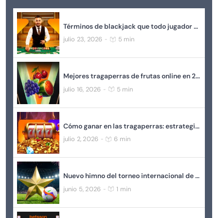
Términos de blackjack que todo jugador debería conocer
julio 23, 2026
5 min
-
Mejores tragaperras de frutas online en 2026
julio 16, 2026
5 min
-
Cómo ganar en las tragaperras: estrategias que pueden ayudarte a jugar mejor
julio 2, 2026
6 min
-
Nuevo himno del torneo internacional de fútbol 2026 lanzado por Betsson: «Forever (la la leh)»
junio 5, 2026
1 min
-