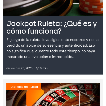
Jackpot Ruleta: ¿Qué es y
cómo funciona?
El juego de la ruleta lleva siglos ente nosotros y no ha
perdido un ápice de su esencia y autenticidad. Eso
no significa que, durante todo este tiempo, no haya
mostrado una evolución e introducido…
diciembre 29, 2025
-
5 min
Tutoriales de Ruleta