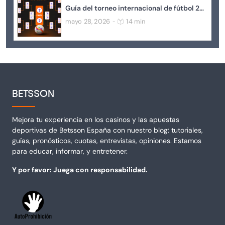
Guía del torneo internacional de fútbol 2026: Todo lo que necesitas saber sobre grupos, rutas hacia la final, favoritos y predicciones de expertos
mayo 28, 2026
14 min
-
BETSSON
Mejora tu experiencia en los casinos y las apuestas
deportivas de Betsson España con nuestro blog: tutoriales,
guías, pronósticos, cuotas, entrevistas, opiniones. Estamos
para educar, informar, y entretener.
Y por favor: Juega con responsabilidad.